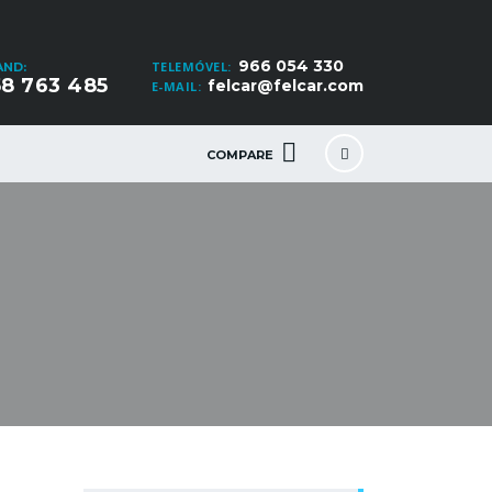
966 054 330
TELEMÓVEL:
AND:
8 763 485
felcar@felcar.com
E-MAIL:
COMPARE