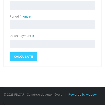
Period
(month)
Down Payment
(€)
CALCULATE
© 2023 FELCAR - Comércio de Automóveis
Powered by webow