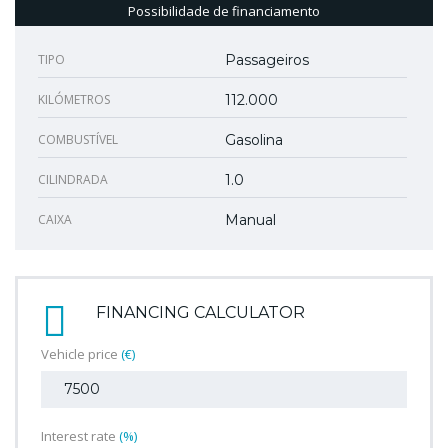
Possibilidade de financiamento
TIPO
Passageiros
KILÓMETROS
112.000
COMBUSTÍVEL
Gasolina
CILINDRADA
1.0
CAIXA
Manual
FINANCING CALCULATOR
Vehicle price
(€)
Interest rate
(%)