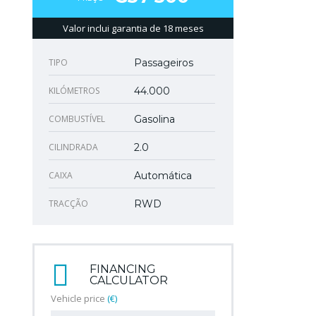
Valor inclui garantia de 18 meses
TIPO
Passageiros
KILÓMETROS
44.000
COMBUSTÍVEL
Gasolina
CILINDRADA
2.0
CAIXA
Automática
TRACÇÃO
RWD
FINANCING
CALCULATOR
Vehicle price
(€)