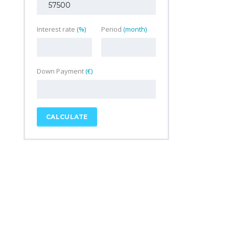
Interest rate
(%)
Period
(month)
Down Payment
(€)
CALCULATE