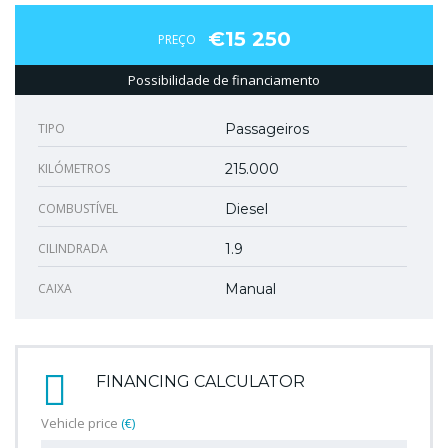
€15 250
PREÇO
Possibilidade de financiamento
TIPO
Passageiros
KILÓMETROS
215.000
COMBUSTÍVEL
Diesel
CILINDRADA
1.9
CAIXA
Manual
FINANCING CALCULATOR
Vehicle price
(€)