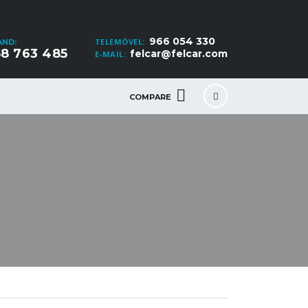
966 054 330
TELEMÓVEL:
AND:
8 763 485
felcar@felcar.com
E-MAIL:
COMPARE